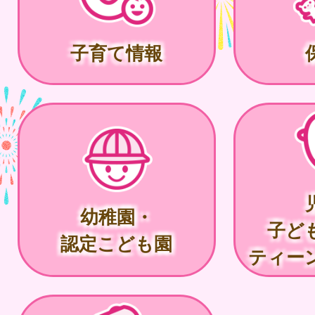
子育て情報
幼稚園・
子ど
認定こども園
ティー