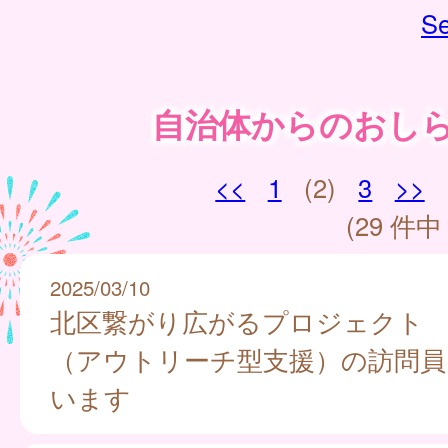
Se
自治体からのおし
<<
1
(2)
3
>>
(29 件中 
2025/03/10
北区繋がり広がるプロジェクト
（アウトリーチ型支援）の訪問員
います