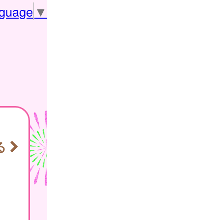
nguage
▼
る