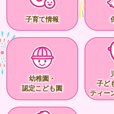
子育て情報
幼稚園・
子ど
認定こども園
ティー