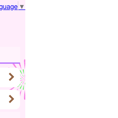
nguage
▼