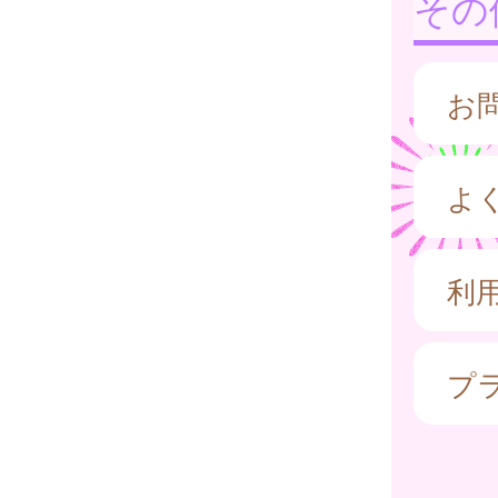
その
お
よ
利
プ