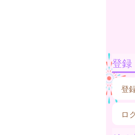
登録
登
ロ