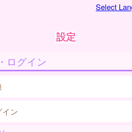
Select La
設定
・ログイン
録
グイン