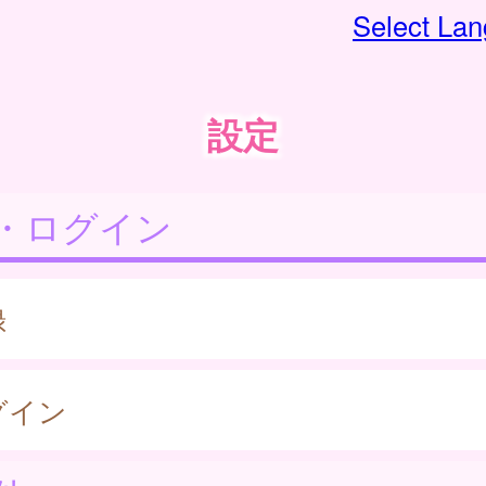
Select La
設定
・ログイン
録
グイン