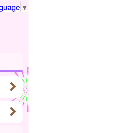
nguage
▼