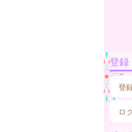
登録
登
ロ