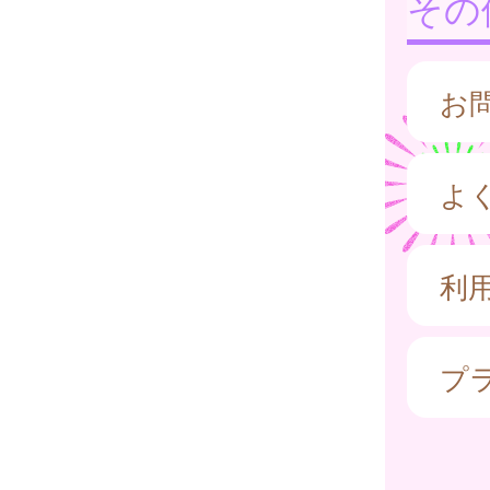
その
お
よ
利
プ