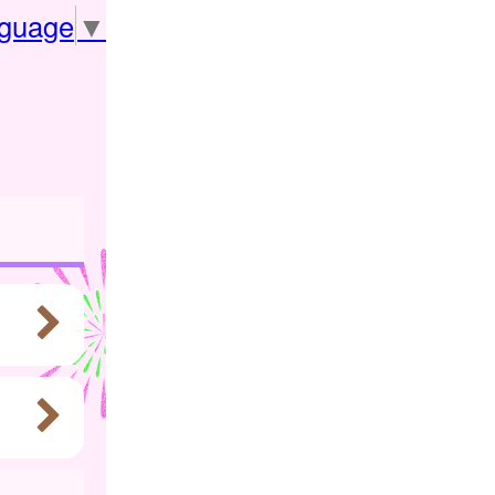
nguage
▼