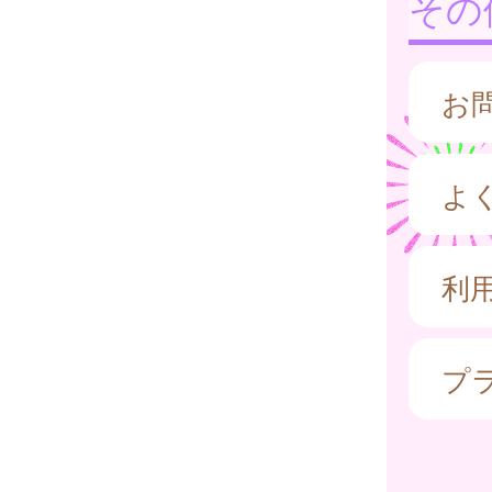
その
お
よ
利
プ