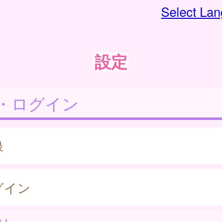
Select La
設定
・ログイン
録
グイン