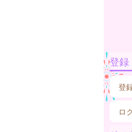
登録
登
ロ