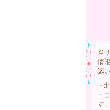
当
情
認
・
・
す