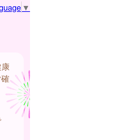
nguage
▼
健康
ご確
で