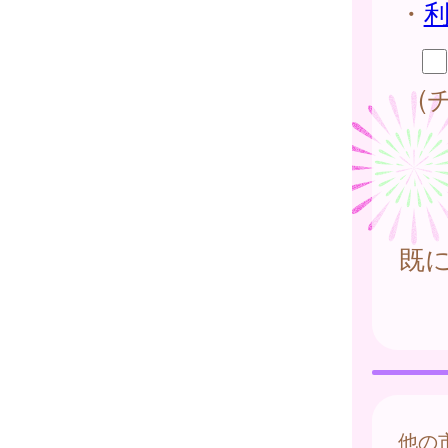
・
(
既
他の