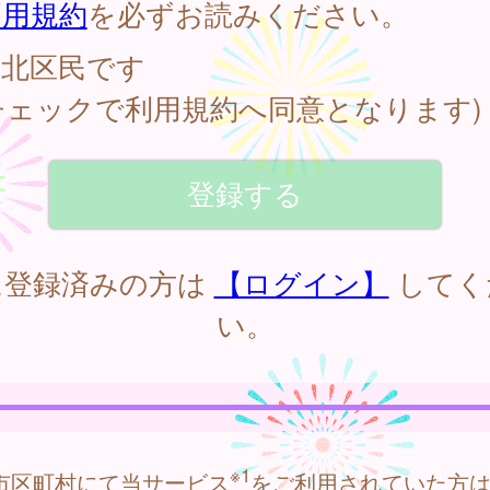
利用規約
を必ずお読みください。
北区民です
チェックで利用規約へ同意となります)
に登録済みの方は
【ログイン】
してく
い。
※1
市区町村にて当サービス
をご利用されていた方