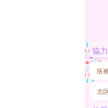
協力
医
北