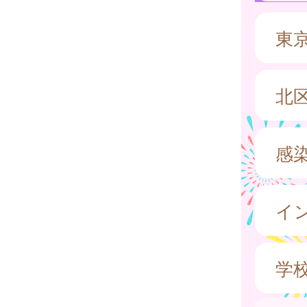
東
北
感
イ
学