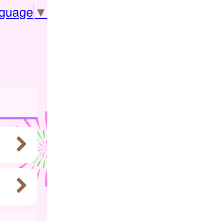
nguage
▼