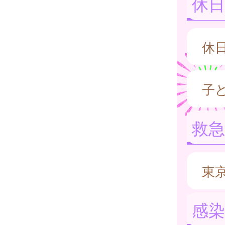
休日
休
子
救
東
感染