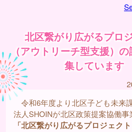
Se
北区繋がり広がるプロ
（アウトリーチ型支援）の
集しています
2
令和6年度より北区子ども未来
法人SHOINが北区政策提案協働
「北区繋がり広がるプロジェクト