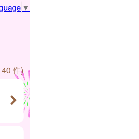
nguage
▼
 40 件)