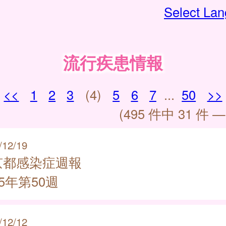
Select La
流行疾患情報
<<
1
2
3
(4)
5
6
7
...
50
>>
(495 件中 31 件 —
/12/19
京都感染症週報
25年第50週
/12/12