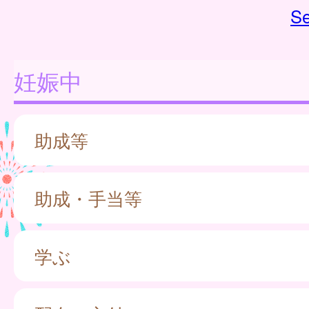
Se
妊娠中
助成等
助成・手当等
学ぶ