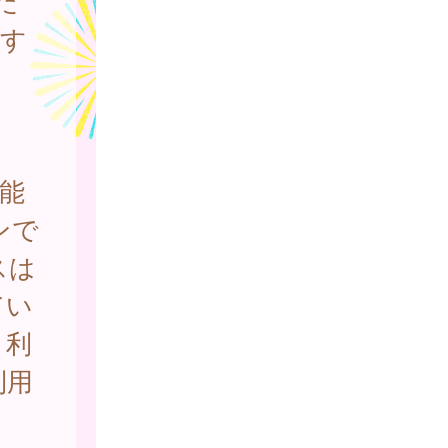
だ
関す
。
能
ンで
スは
てい
、利
利用