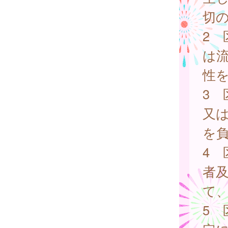
切
2
は
性
3
又
を
4
者
て
5 