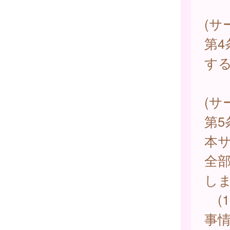
(サ
第
す
(サ
第
本
全
し
(
事