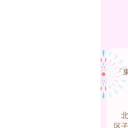
「
北
区子