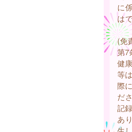
に
は
(免
第
健
等
際
だ
記
あ
生