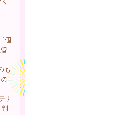
なく
『個
正管
のも
もの
テナ
と判