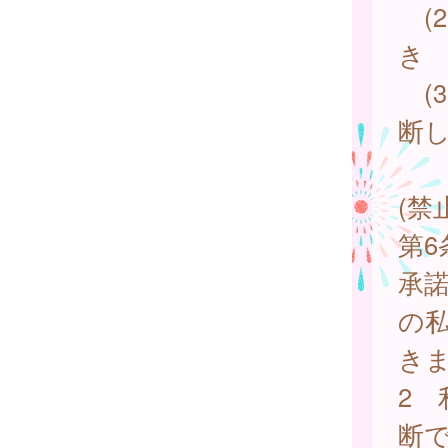
(
き
(
断
(禁
第
承
の
き
2
断