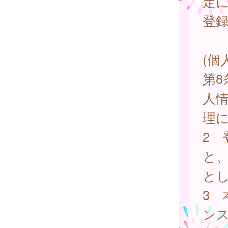
定
登
(個
第
人
理
2
と
と
3
ン