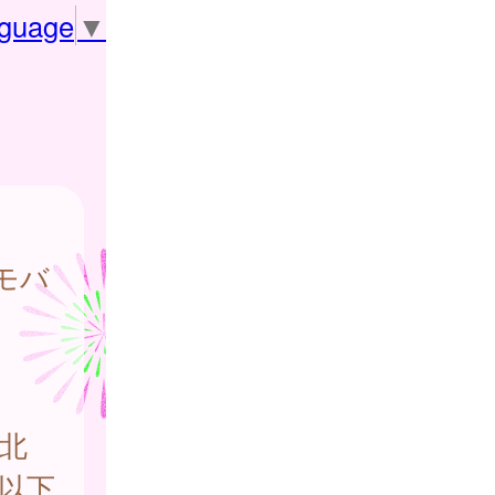
nguage
▼
モバ
北
以下