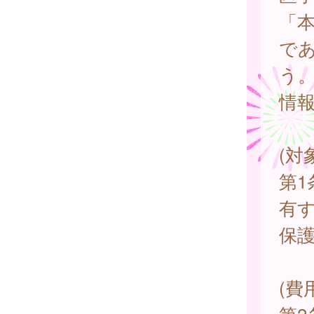
「
で
う
情
(対
第
有
保
(費