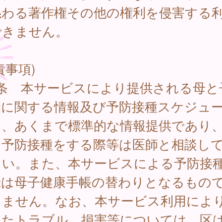
係わる著作権その他の権利を侵害する
できません。
責事項)
7条 本サービスにより提供される母と
康に関する情報及び予防接種スケジュ
は、あくまで標準的な情報提供であり
に予防接種をする際等は医師と相談し
さい。また、本サービスによる予防接
録は母子健康手帳の替わりとなるもの
りません。なお、本サービス利用によ
したトラブル、損害等については、区