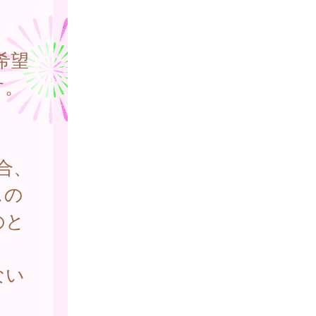
希望
す。
合、
スの
のと
ない