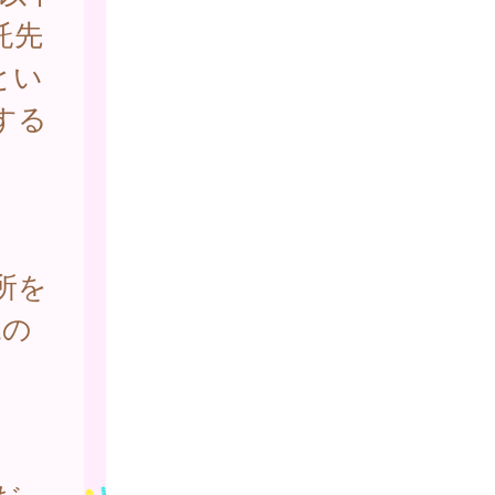
託先
とい
する
所を
児の