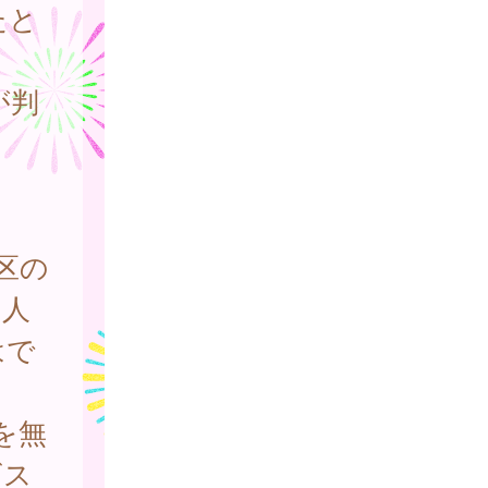
たと
が判
区の
個人
はで
を無
ビス