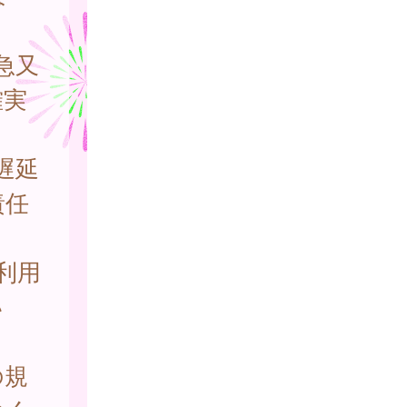
急又
確実
遅延
責任
利用
い
。
の規