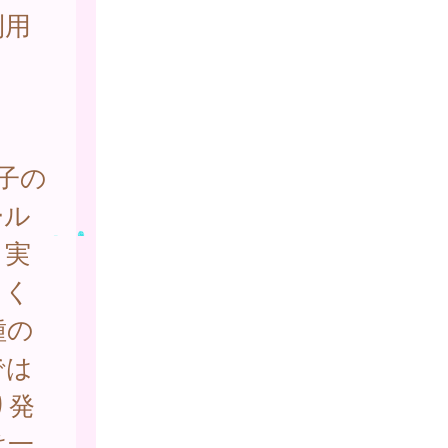
利用
子の
ール
、実
てく
種の
では
り発
は一