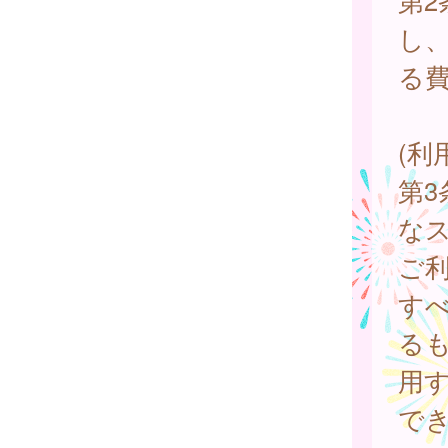
第
し
る
(利
第3
な
ご
す
る
用
で