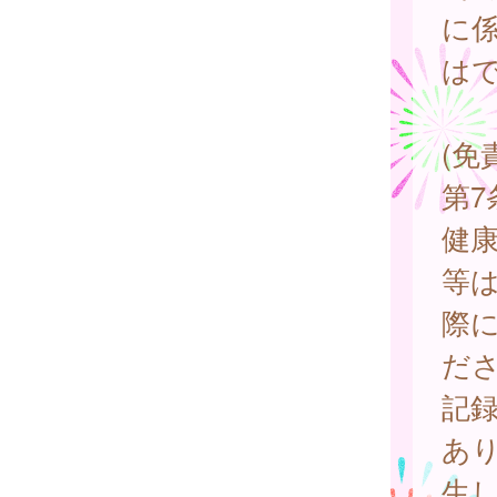
に
は
(免
第
健
等
際
だ
記
あ
生