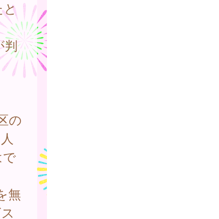
たと
が判
区の
個人
はで
を無
ビス