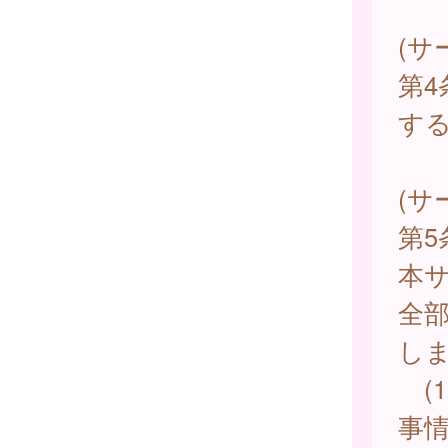
(サ
第
す
(サ
第
本
全
し
(
事