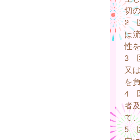
切
2
は
性
3
又
を
4
者
て
5 