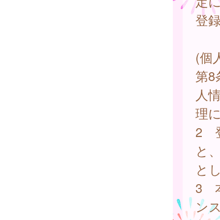
定
登
(個
第
人
理
2
と
と
3
ン