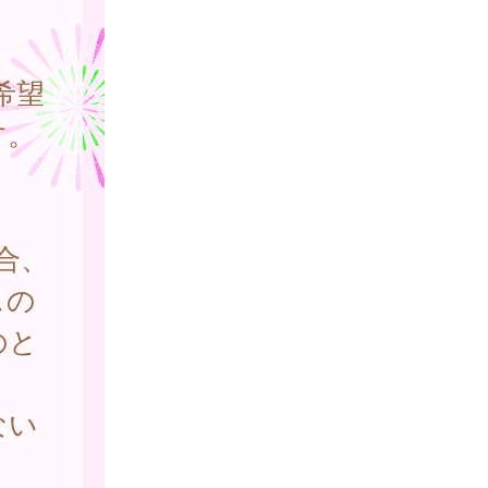
希望
す。
合、
スの
のと
ない