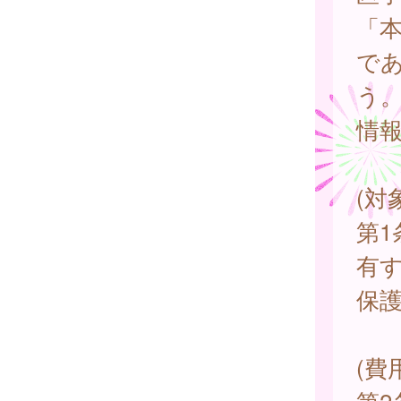
「
で
う
情
(対
第
有
保
(費