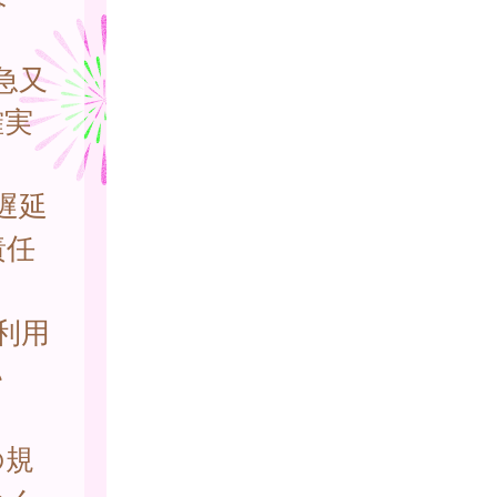
急又
確実
遅延
責任
利用
い
。
の規