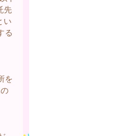
託先
とい
する
所を
児の