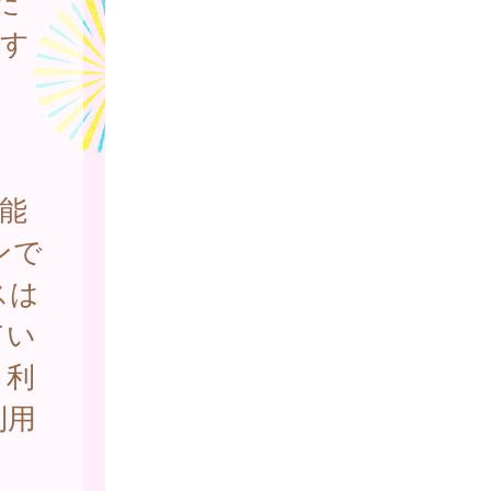
だ
関す
。
能
ンで
スは
てい
、利
利用