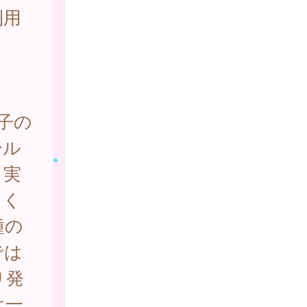
利用
子の
ール
、実
てく
種の
では
り発
は一