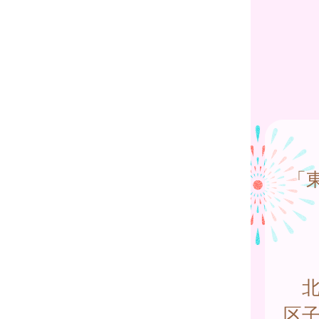
「
北
区子