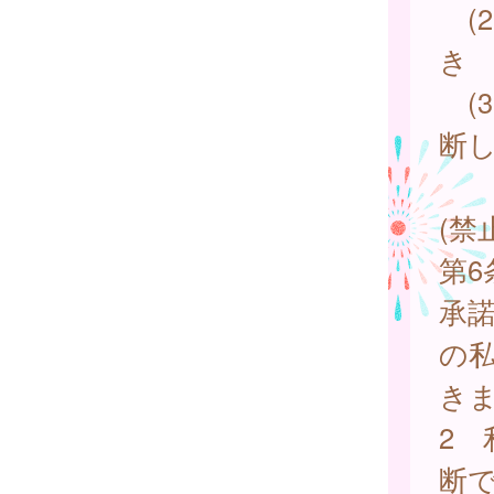
(
き
(
断
(禁
第
承
の
き
2
断