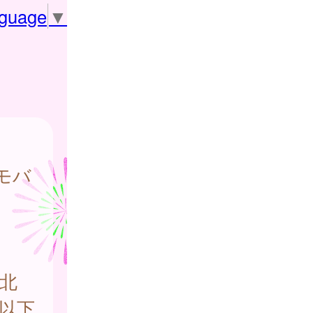
nguage
▼
モバ
北
以下