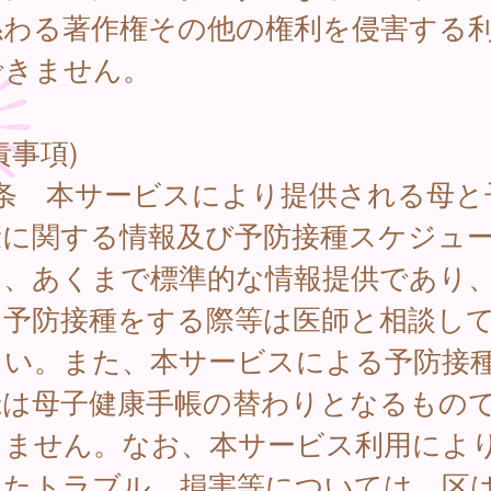
係わる著作権その他の権利を侵害する
できません。
責事項)
7条 本サービスにより提供される母と
康に関する情報及び予防接種スケジュ
は、あくまで標準的な情報提供であり
に予防接種をする際等は医師と相談し
さい。また、本サービスによる予防接
録は母子健康手帳の替わりとなるもの
りません。なお、本サービス利用によ
したトラブル、損害等については、区