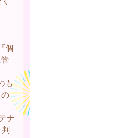
なく
『個
正管
のも
もの
テナ
と判