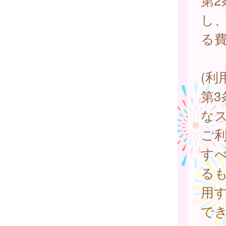
第
し
る
(利
第3
な
ご
す
る
用
で