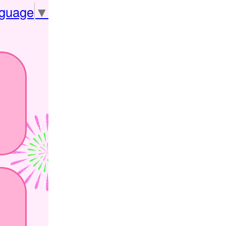
nguage
▼