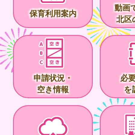
動画
保育利用案内
北区
申請状況・
必
空き情報
を