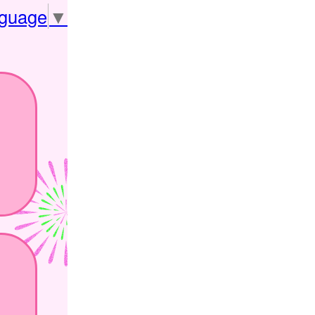
nguage
▼