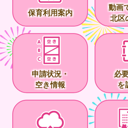
動画
保育利用案内
北区
申請状況・
必
空き情報
を