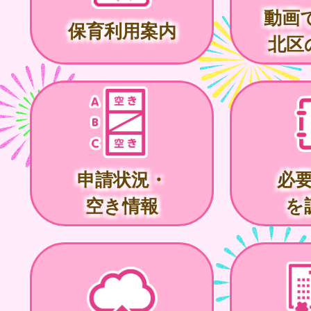
動画
保育利用案内
北区
申請状況・
必
空き情報
を