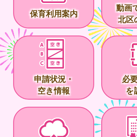
動画
保育利用案内
北区
申請状況・
必
空き情報
を