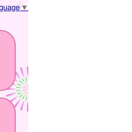
nguage
▼