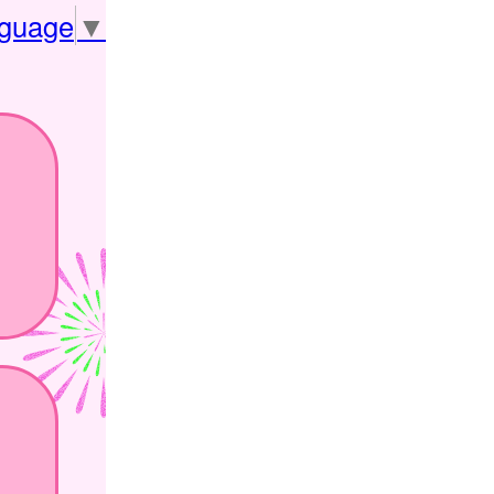
nguage
▼