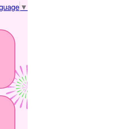
nguage
▼