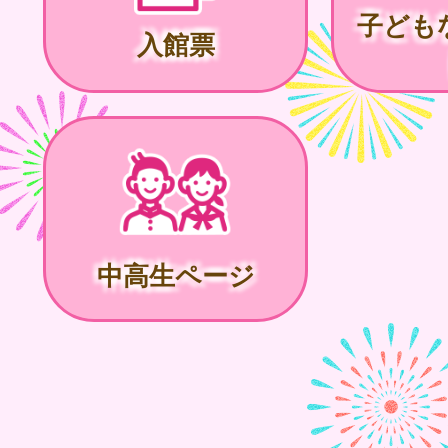
子ども
入館票
中高生ページ