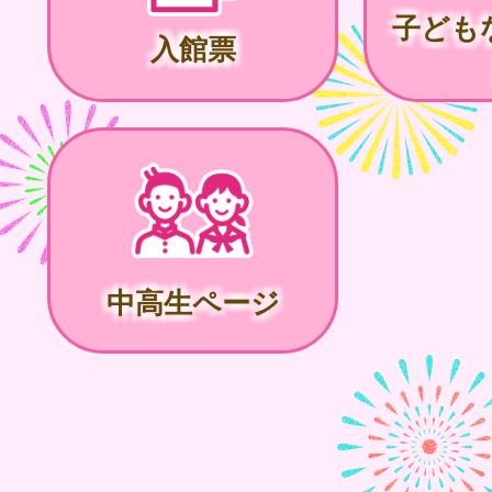
子ども
入館票
中高生ページ