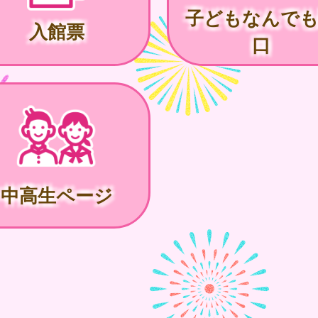
子どもなんで
入館票
口
中高生ページ