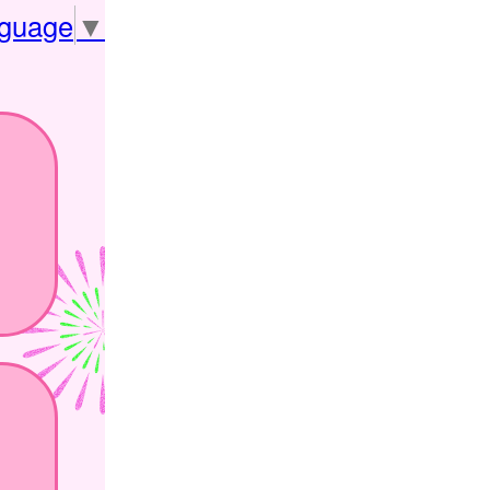
nguage
▼