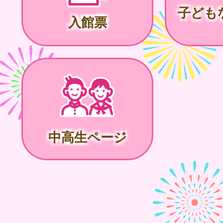
子ども
入館票
中高生ページ