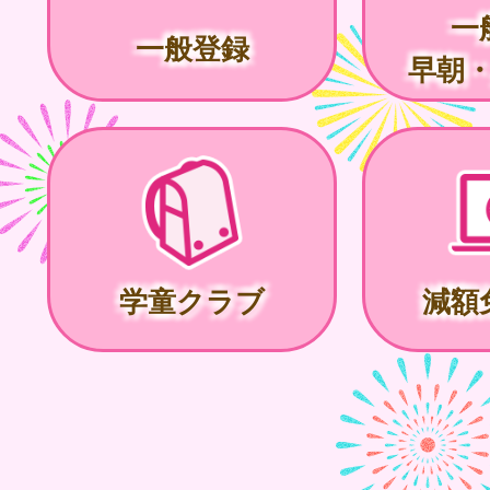
一
一般登録
早朝
学童クラブ
減額