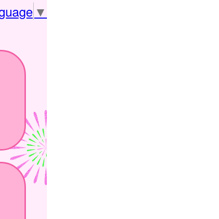
nguage
▼