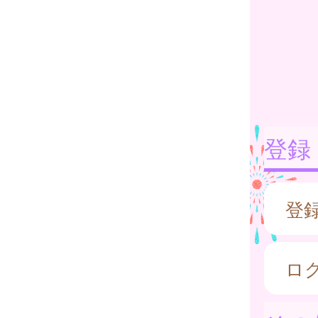
登録
登
ロ