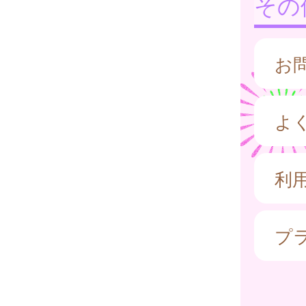
その
お
よ
利
プ