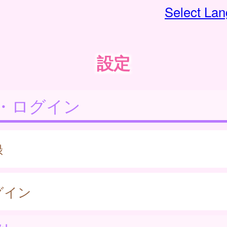
Select La
設定
・ログイン
録
グイン