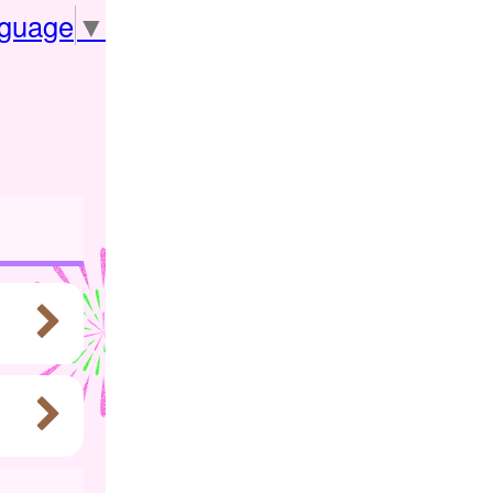
nguage
▼