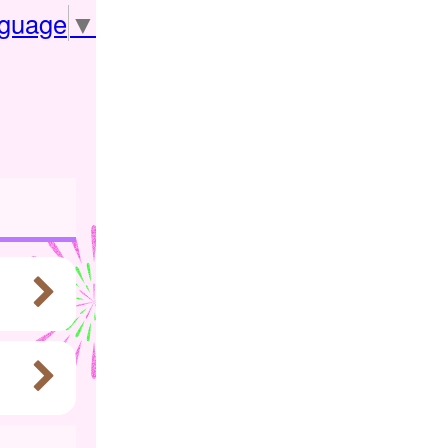
nguage
▼