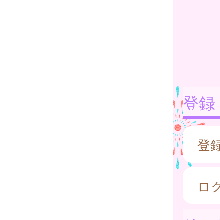
登録
登
ロ