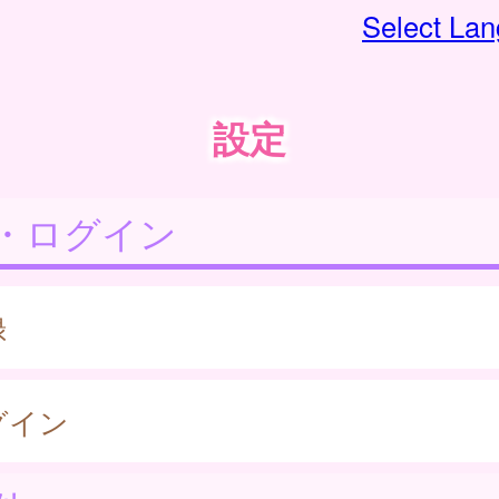
Select La
設定
・ログイン
録
グイン