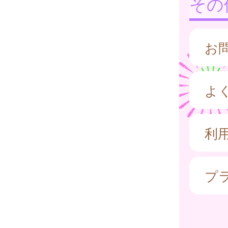
その
お
よ
利
プ