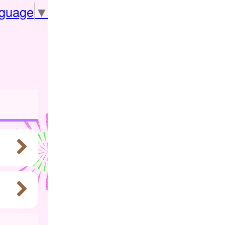
nguage
▼