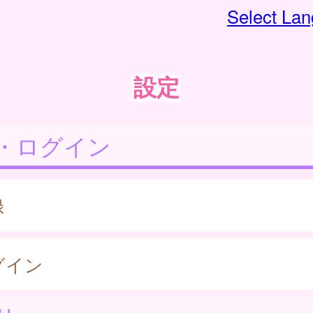
Select La
設定
・ログイン
録
グイン