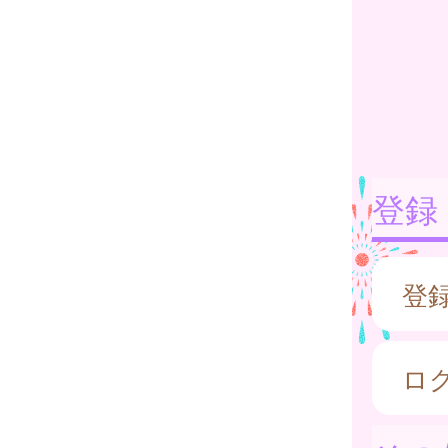
登録
登
ロ