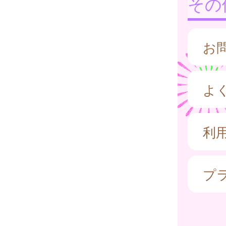
その
お
よ
利
プ