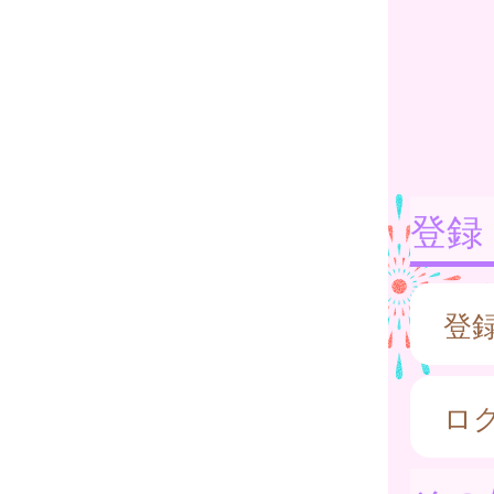
登録
登
ロ