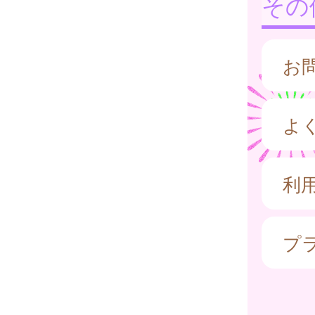
その
お
よ
利
プ