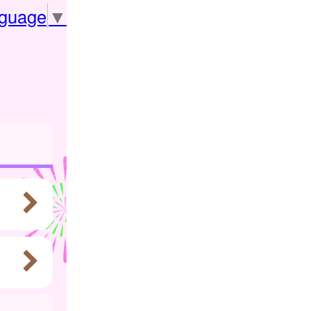
nguage
▼