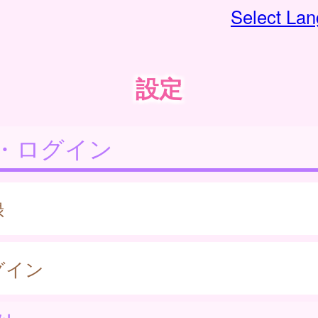
Select La
設定
・ログイン
録
グイン