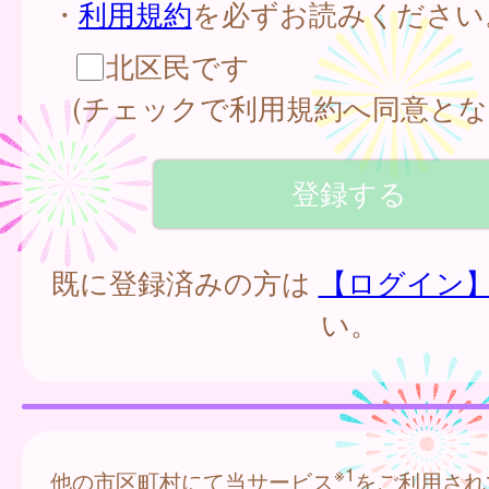
・
利用規約
を必ずお読みください
北区民です
(チェックで利用規約へ同意とな
既に登録済みの方は
【ログイン
い。
※1
他の市区町村にて当サービス
をご利用され