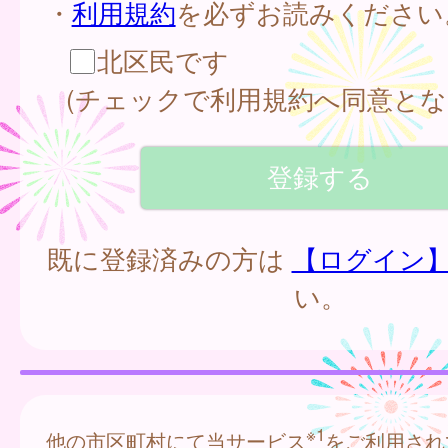
・
利用規約
を必ずお読みください
北区民です
(チェックで利用規約へ同意とな
既に登録済みの方は
【ログイン
い。
※1
他の市区町村にて当サービス
をご利用され