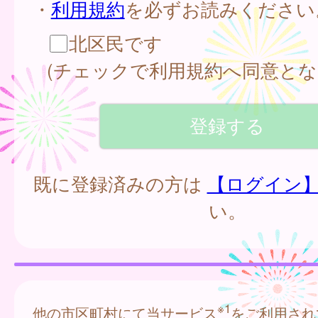
・
利用規約
を必ずお読みください
北区民です
(チェックで利用規約へ同意とな
既に登録済みの方は
【ログイン
い。
※1
他の市区町村にて当サービス
をご利用され