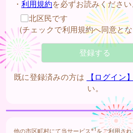
・
利用規約
を必ずお読みください
北区民です
(チェックで利用規約へ同意とな
既に登録済みの方は
【ログイン
い。
※1
他の市区町村にて当サービス
をご利用され