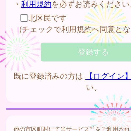
・
利用規約
を必ずお読みください
北区民です
(チェックで利用規約へ同意とな
既に登録済みの方は
【ログイン
い。
※1
他の市区町村にて当サービス
をご利用され