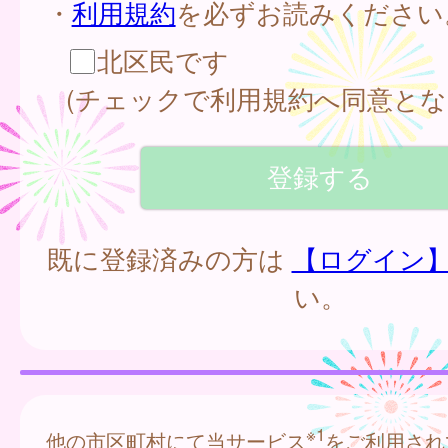
・
利用規約
を必ずお読みください
北区民です
(チェックで利用規約へ同意とな
既に登録済みの方は
【ログイン
い。
※1
他の市区町村にて当サービス
をご利用され