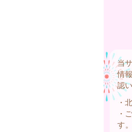
当
情
認
・
・
す