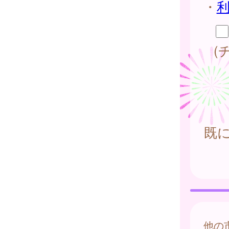
・
(
既
他の