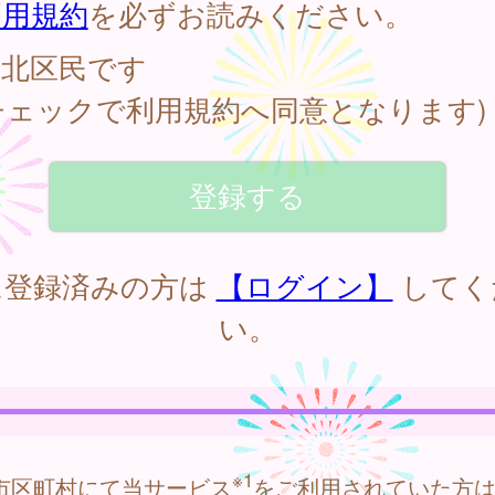
利用規約
を必ずお読みください。
北区民です
チェックで利用規約へ同意となります)
に登録済みの方は
【ログイン】
してく
い。
※1
市区町村にて当サービス
をご利用されていた方