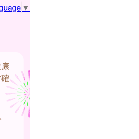
nguage
▼
健康
ご確
で