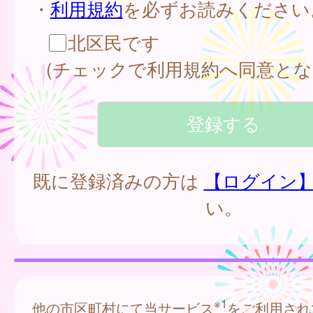
・
利用規約
を必ずお読みください
北区民です
(チェックで利用規約へ同意とな
既に登録済みの方は
【ログイン
い。
※1
他の市区町村にて当サービス
をご利用され