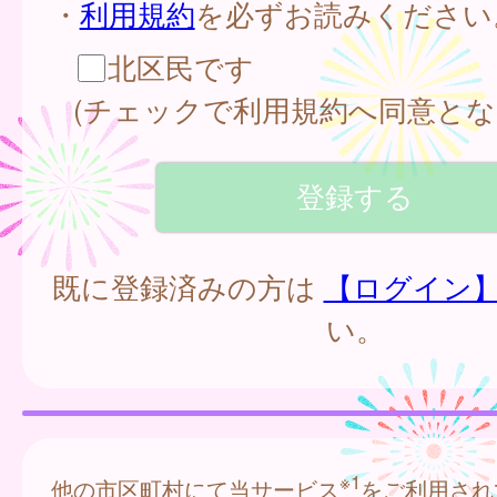
・
利用規約
を必ずお読みください
北区民です
(チェックで利用規約へ同意とな
既に登録済みの方は
【ログイン
い。
※1
他の市区町村にて当サービス
をご利用され