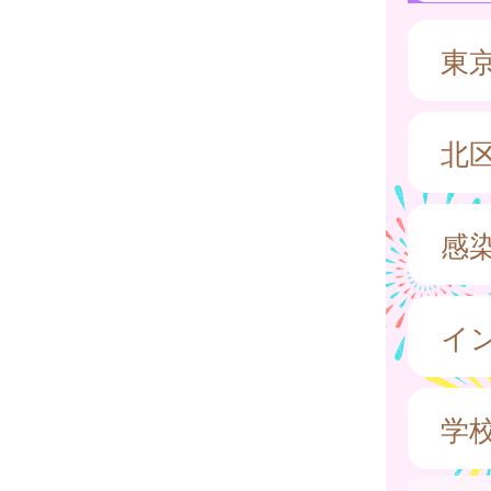
東
北
感
イ
学