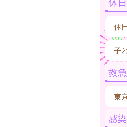
休日
休
子
救
東
感染