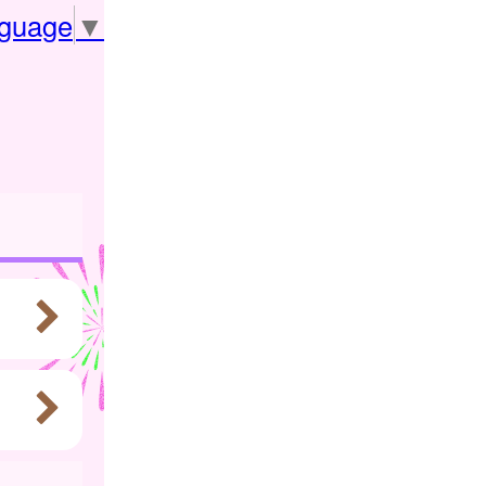
nguage
▼