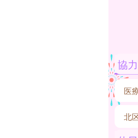
協力
医
北