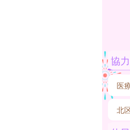
協力
医
北