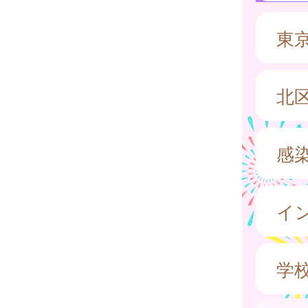
東
北
感
イ
学