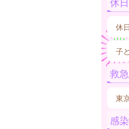
休日
休
子
救
東
感染