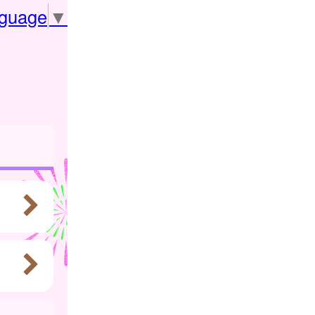
nguage
▼