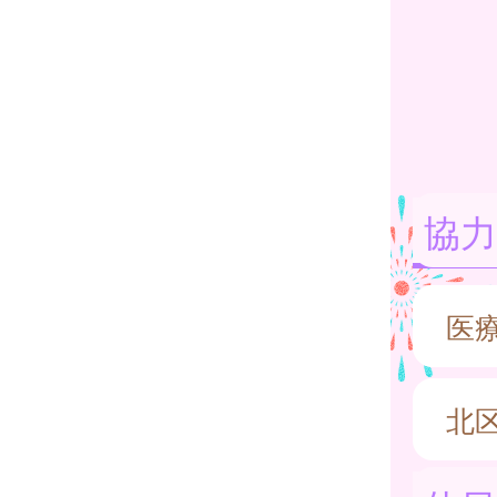
協力
医
北