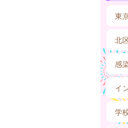
東
北
感
イ
学