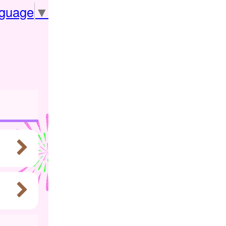
nguage
▼