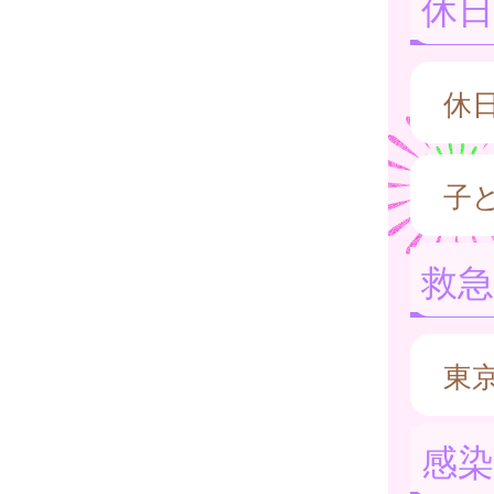
休日
休
子
救
東
感染