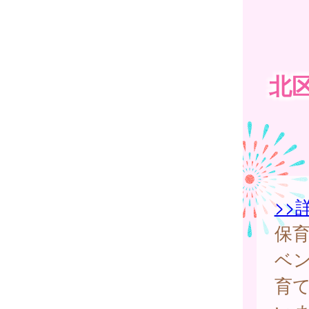
北
>>
保
ベ
育て