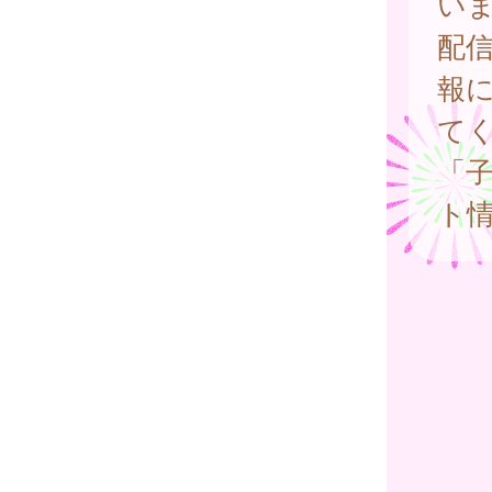
い
配
報
て
「
ト