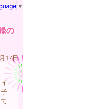
nguage
▼
録の
7月17日
るイ
「子
して