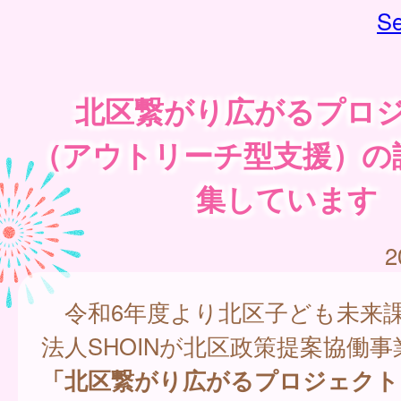
Se
北区繋がり広がるプロ
（アウトリーチ型支援）の
集しています
2
令和6年度より北区子ども未来
法人SHOINが北区政策提案協働
「北区繋がり広がるプロジェクト