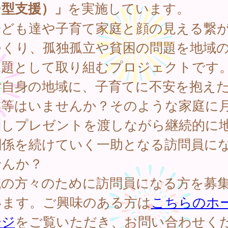
チ型支援）」
を実施しています。
ども達や子育て家庭と顔の見える繋
つくり、孤独孤立や貧困の問題を地域
課題として取り組むプロジェクトです
自身の地域に、子育てに不安を抱え
族等はいませんか？そのような家庭に月
問しプレゼントを渡しながら継続的に
関係を続けていく一助となる訪問員に
せんか？
域の方々のために訪問員になる方を募
います。ご興味のある方は
こちらのホ
ージ
をご覧いただき、お問い合わせく