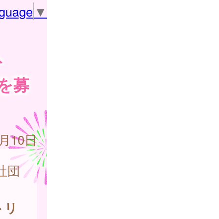
nguage
▼
ト
を募
3月10日
社団
て
トリ