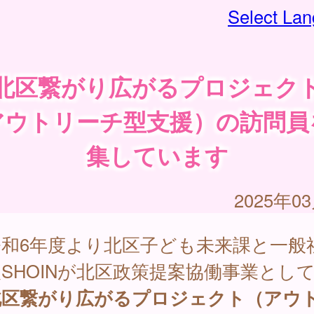
Select La
北区繋がり広がるプロジェク
アウトリーチ型支援）の訪問員
集しています
2025年0
和6年度より北区子ども未来課と一般
SHOINが北区政策提案協働事業とし
北区繋がり広がるプロジェクト（アウ