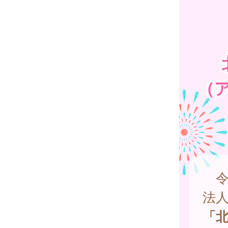
（
令
法人
「