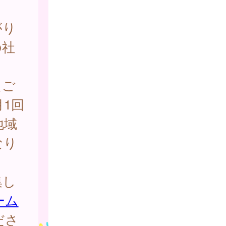
がり
の社
。
たご
1回
地域
なり
集し
ーム
ださ