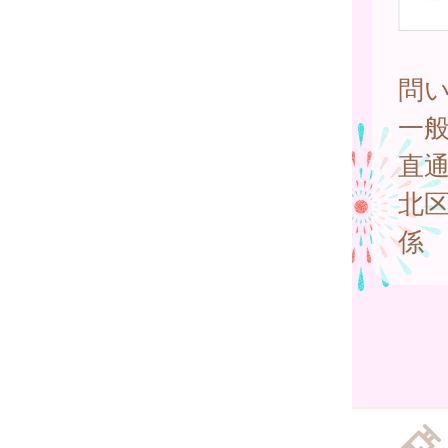
問
一般
直
北