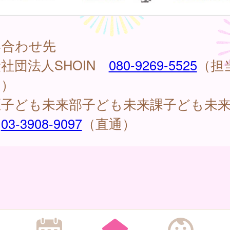
い合わせ先
社団法人SHOIN
080-9269-5525
（担
通）
区子ども未来部子ども未来課子ども未
係
03-3908-9097
（直通）