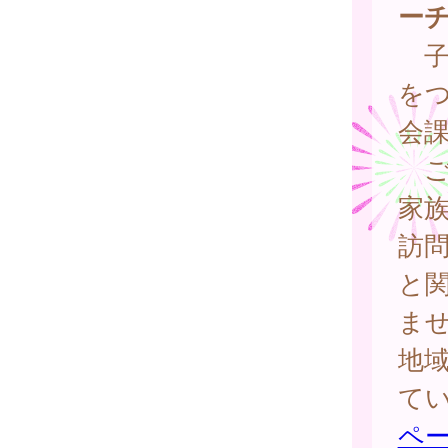
ー
子
を
会
ご
家
訪
と
ま
地
て
ペ