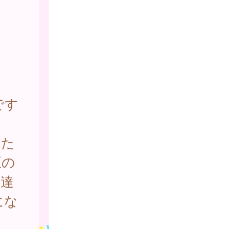
です
あた
区の
に達
にな