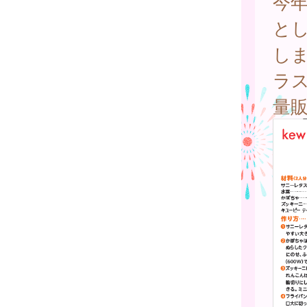
今
と
し
ラ
量