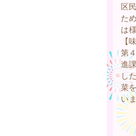
区
た
は
【
第
進
し
菜
い