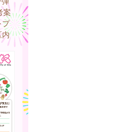
一弾
考案
をプ
区内