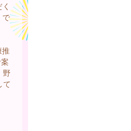
だく
」で
康推
考案
、野
して