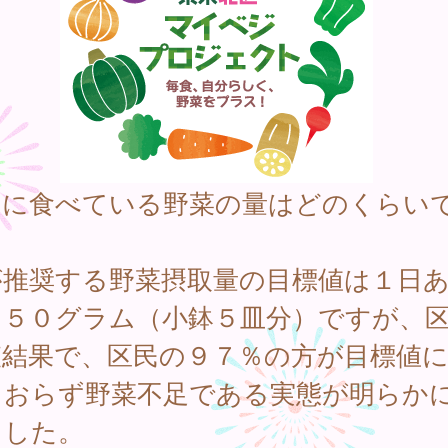
日に食べている野菜の量はどのくらい
。
が推奨する野菜摂取量の目標値は１日
３５０グラム（小鉢５皿分）ですが、
査結果で、区民の９７％の方が目標値
ておらず野菜不足である実態が明らか
ました。