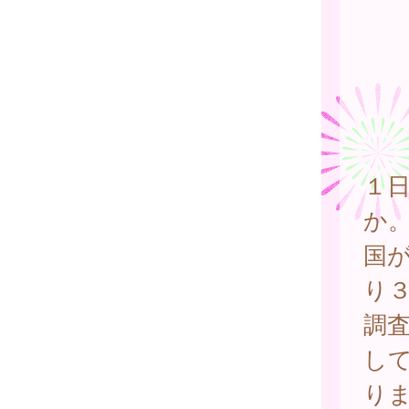
１
か
国
り
調
し
り