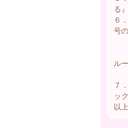
る
６
号
設
同
ル
て
７
ッ
以