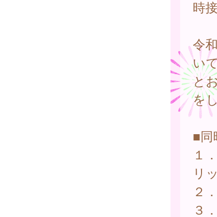
時
令
い
と
を
■
１．
リ
２
３