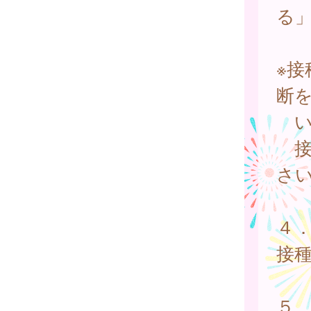
る
※
断
い
接
さ
４
接
ク
５