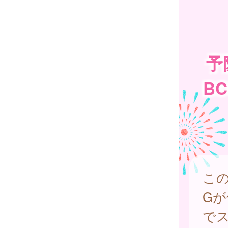
予
B
こ
G
で