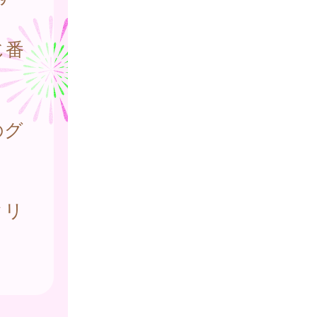
じ番
のグ
クリ