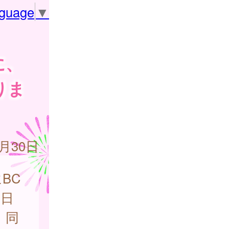
nguage
▼
に、
りま
8月30日
BC
の日
、同