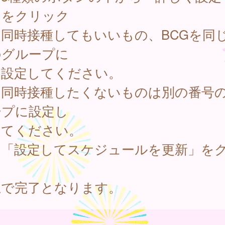
』をクリック
．同時接種してもいいもの、BCGを同
のグループに
定してください。
時接種したくないものは別の番号
ープに設定し
ください。
．「設定してスケジュールを更新」を
ク
上で完了となります。