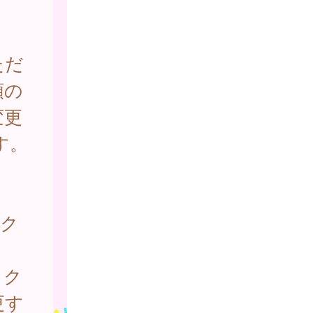
ただ
順の
変更
す。
をク
ック
更す