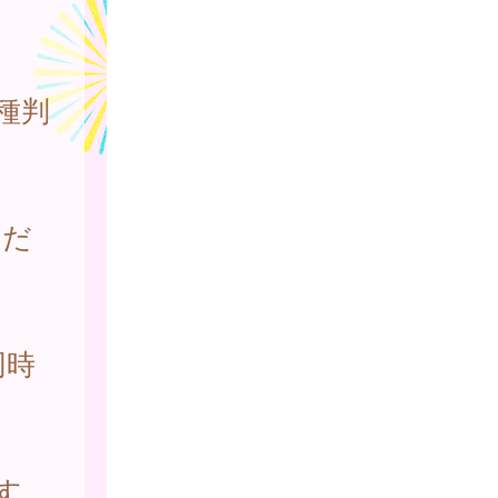
種判
くだ
同時
す